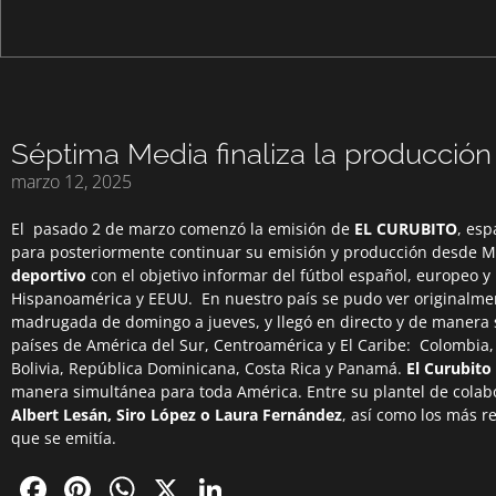
Séptima Media finaliza la producción
marzo 12, 2025
El pasado 2 de marzo comenzó la emisión de
EL CURUBITO
, es
para posteriormente continuar su emisión y producción desde Mé
deportivo
con el objetivo informar del fútbol español, europeo 
Hispanoamérica y EEUU. En nuestro país se pudo ver originalme
madrugada de domingo a jueves, y llegó en directo y de manera
países de América del Sur, Centroamérica y El Caribe: Colombia,
Bolivia, República Dominicana, Costa Rica y Panamá.
El Curubito
manera simultánea para toda América. Entre su plantel de cola
Albert Lesán, Siro López o Laura Fernández
, así como los más r
que se emitía.
Facebook
Pinterest
WhatsApp
X
LinkedIn