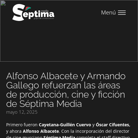
Menú
Alfonso Albacete y Armando
Gallego refuerzan las áreas
de producción, cine y ficción
de Séptima Media
mayo 12, 2025
Primero fueron
Cayetana-Guillén Cuervo
y
Óscar Cifuentes,
y ahora
Alfonso Albacete
. Con la incorporación del director
de cine murciano
Séptima Media
completa el staff directivo